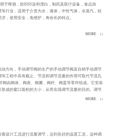
泛用于啤酒，纺织印染和漂白，制药及医疗设备，食品加
理等行业，适用于介质为水，液体，中性气体，水蒸汽，轻
经济，使用安全，免维护，寿命长的特点。
MORE
流动方向，手动调节阀的生产的手动调节阀及自销手动调节
调等工程中具有截止、节流和调节流量的作用可取代节流孔
动调节阀由阀体、阀座、阀瓣、阀杆、阀盖等零件组成。它安装
所形成的窗口面积的大小，从而实现调节流量的目的。调节
指示。
MORE
按着设计工况进行流量调节，达到良好的温度工况，这种调