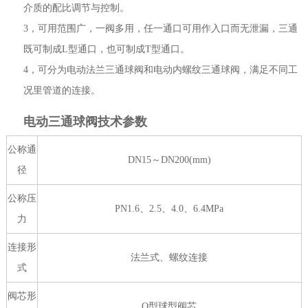
介质的配比调节与控制。
3，可用范围广，一阀多用，任一通口可用作入口而无泄漏，三通
既可制成L型通口，也可制成T型通口。
4，可分为电动法兰三通球阀和电动内螺纹三通球阀，满足不同工
况里管道的连接。
电动三通球阀技术参数
公称通
DN15～DN200(mm)
径
公称压
PN1.6、2.5、4.0、6.4MPa
力
连接形
法兰式、螺纹连接
式
阀芯形
O型球型阀芯