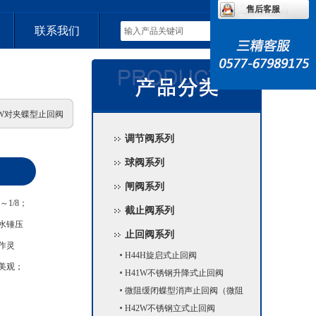
售后客服
联系我们
6H/W对夹蝶型止回阀
调节阀系列
球阀系列
闸阀系列
1/8；
截止阀系列
，水锤压
止回阀系列
作灵
H44H旋启式止回阀
美观；
H41W不锈钢升降式止回阀
微阻缓闭蝶型消声止回阀（微阻
缓闭止回阀）
H42W不锈钢立式止回阀