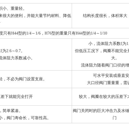
积小、重量轻。
来很大的便利，并能大量节约材料、降低
结构长度很长，体积笨大
价
只有H44型的1/4～1/6，H76型的重量只有H44型的1/4～1/10
小，流体阻力系数ξ为1.
2.6～0.7。
但低压工况下，阀瓣不能完全
流体阻力系数减小。
大。
流体阻力随着阀门口径的
可水平安装或垂直
轻，不必为阀门设置支座。
大口径阀门重量重，需
压差下就能完全打开
较大，阀瓣在较大的压差下
，简单紧凑。
阀门关闭时的巨大冲击力及水
小，阀门寿命长，可靠性高。
门