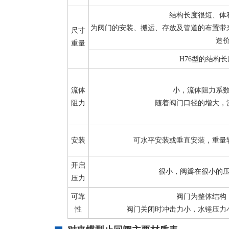
结构长度很短、体
为阀门的安装、搬运、存放及管道的布置带
尺寸
造
重量
H76型的结构长度
流体
小，流体阻力系数ξ为
阻力
随着阀门口径的增大，
安装
可水平安装或垂直安装，重量
开启
很小，阀瓣在很小的
压力
可靠
阀门为整体结构
性
阀门关闭时冲击力小，水锤压力