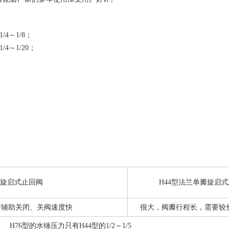
4～1/8；
～1/20；
瓣旋启式止回阀
H44型法兰单瓣旋启
簧辅助关闭、关阀速度快
很大，阀瓣行程长，需要较
H76型的水锤压力只有H44型的1/2～1/5