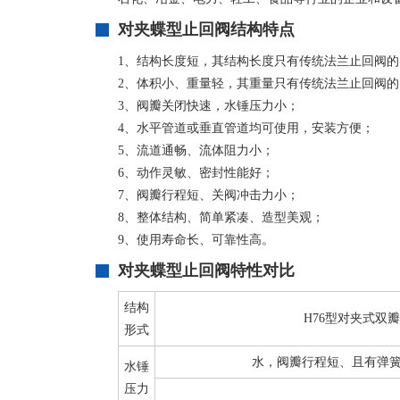
对夹蝶型止回阀结构特点
1、结构长度短，其结构长度只有传统法兰止回阀的1/
2、体积小、重量轻，其重量只有传统法兰止回阀的1/4
3、阀瓣关闭快速，水锤压力小；
4、水平管道或垂直管道均可使用，安装方便；
5、流道通畅、流体阻力小；
6、动作灵敏、密封性能好；
7、阀瓣行程短、关阀冲击力小；
8、整体结构、简单紧凑、造型美观；
9、使用寿命长、可靠性高。
对夹蝶型止回阀特性对比
结构
H76型对夹式双
形式
水，阀瓣行程短、且有弹
水锤
压力