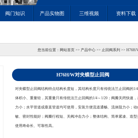
阀门知识
产品实物图
三维视频
资料下载
您当前位置：
网站首页
>> 产品中心 >> 止回阀系列 >> H7
H76H/W对夹蝶型止回阀
对夹蝶型止回阀结构特点结构长度短，其结构长度只有传统法兰止回阀的1/4～
体积小、重量轻，其重量只有传统法兰止回阀的1/4～1/20；阀瓣关闭快速
力小；水平管道或垂直管道均可使用，安装方便流道通畅、流体阻力小；动
敏、密封性能好；阀瓣行程短、关阀冲击力小；整体结构、简单紧凑、造型
使用寿命长、可靠性高。