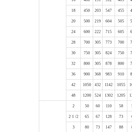
18
450
203
547
455
20
500
219
604
505
24
600
222
715
605
28
700
305
773
700
30
750
305
824
750
32
800
305
878
800
36
900
368
983
910
42
1050
432
1142
1055
1
48
1200
524
1302
1205
1
2
50
60
110
58
2 1 /2
65
67
128
73
3
80
73
147
88