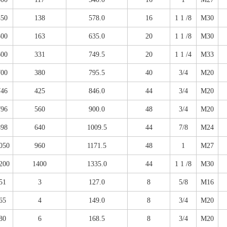
450
138
578.0
16
1 1 /8
M30
500
163
635.0
20
1 1 /8
M30
600
331
749.5
20
1 1 /4
M33
700
380
795.5
40
3/4
M20
746
425
846.0
44
3/4
M20
796
560
900.0
48
3/4
M20
898
640
1009.5
44
7/8
M24
050
960
1171.5
48
1
M27
200
1400
1335.0
44
1 1 /8
M30
51
3
127.0
8
5/8
M16
65
4
149.0
8
3/4
M20
80
6
168.5
8
3/4
M20