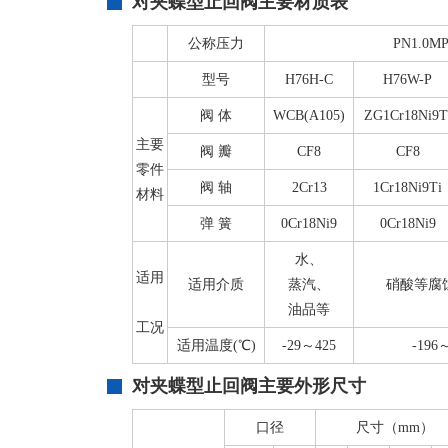
对夹蝶型止回阀主要材质表
公称压力
PN1.0MP
型号
H76H-C
H76W-P
阀 体
WCB(A105)
ZG1Cr18Ni9T
主要
阀 瓣
CF8
CF8
零件
阀 轴
2Cr13
1Cr18Ni9Ti
材料
弹 簧
0Cr18Ni9
0Cr18Ni9
水、
适用
适用介质
蒸汽、
硝酸等腐
油品等
工况
适用温度(℃)
-29～425
-196
对夹蝶型止回阀主要外形尺寸
口径
尺寸（mm）