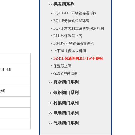
保温阀系列
BQ41F/PPL不锈钢保温球阀
BQ41F分体式保温球阀
BQ71F意大利式超薄型保温球阀
BJ41W保温截止阀
BX43W不锈钢保温旋塞阀
上下展式保温放料阀
BZ41H保温闸阀,BZ41W不锈钢
保温闸阀
保温截止阀
5I-40I
保温Y型过滤器
真空阀门系列
钛钢
锻钢阀门系列
衬氟阀门系列
电动阀门系列
气动阀门系列