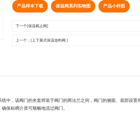
产品样本下载
保温阀系列实物图
产品小样图
下一个[保温截止阀]
上一个：[上下展式保温放料阀 ]
系统中，该阀门的夹套焊装于阀门的两法兰之间，阀门的侧面、底部设置
，确保粘稠介质可顺畅地流过阀门。