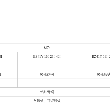
材料
0I
BZ41Y-16I-25I-40I
BZ41Y-16I-2
金
铬镍钛钢
铬镍钼
铝铁青铜
灰铸铁、可锻铸铁