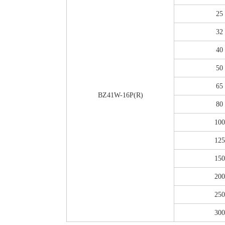
25
32
40
50
65
BZ41W-16P(R)
80
100
125
150
200
250
300