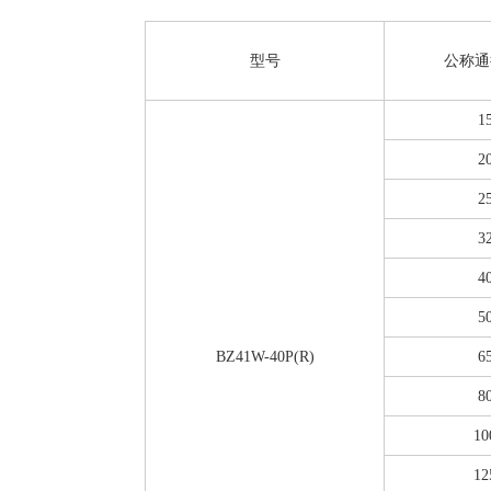
型号
公称通
1
2
2
3
4
5
BZ41W-40P(R)
6
8
10
12