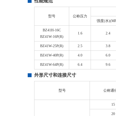
性能规范
型号
公称压力
强度(水)(MP
BZ41H-16C
1.6
2.4
BZ41W-16P(R)
BZ41W-25P(R)
2.5
3.8
BZ41W-40P(R)
4.0
6.0
BZ41W-64P(R)
6.4
9.6
外形尺寸和连接尺寸
型号
公称通
15
20