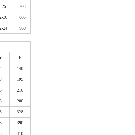
8-25
708
2-30
885
2-24
960
d
H
4
140
8
195
8
210
3
280
3
328
3
390
3
410