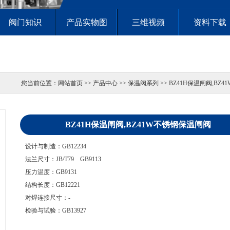
阀门知识
产品实物图
三维视频
资料下载
您当前位置：
网站首页
>> 产品中心 >> 保温阀系列 >> BZ41H保温闸阀,B
BZ41H保温闸阀,BZ41W不锈钢保温闸阀
设计与制造：GB12234
法兰尺寸：JB/T79 GB9113
压力温度：GB9131
结构长度：GB12221
对焊连接尺寸：-
检验与试验：GB13927