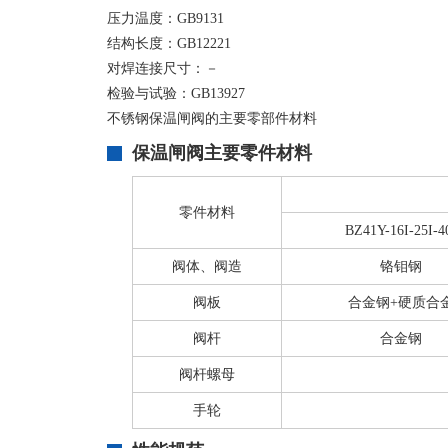
压力温度：GB9131
结构长度：GB12221
对焊连接尺寸：－
检验与试验：GB13927
不锈钢保温闸阀的主要零部件材料
保温闸阀主要零件材料
零件材料
BZ41Y-16I-25I-4
阀体、阀造
铬钼钢
阀板
合金钢+硬质合
阀杆
合金钢
阀杆螺母
手轮