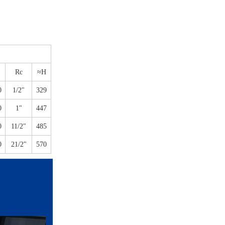
Rc
≈H
0
1/2"
329
0
1"
447
0
11/2"
485
0
21/2"
570