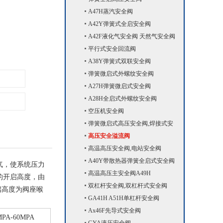
A47H蒸汽安全阀
A42Y弹簧式全启安全阀
A42F液化气安全阀 天然气安全阀
平行式安全回流阀
A38Y弹簧式双联安全阀
弹簧微启式外螺纹安全阀
A27H弹簧微启式安全阀
A28H全启式外螺纹安全阀
空压机安全阀
弹簧微启式高压安全阀,焊接式安
全阀A61Y
高压安全溢流阀
高温高压安全阀,电站安全阀
SFA48Y
A40Y带散热器弹簧全启式安全阀
气，使系统压力
高温高压主安全阀A49H
的开启高度，由
双杠杆安全阀,双杠杆式安全阀
启高度为阀座喉
GA41H A51H单杠杆安全阀
Ax46F先导式安全阀
A-60MPA