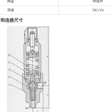
阀盖
焊接件
弹簧
50CrVA
尺寸和连接尺寸