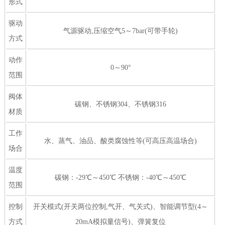
形式
驱动
气源驱动,压缩空气5～7bar(可带手轮)
方式
动作
0～90°
范围
阀体
碳钢、不锈钢304、不锈钢316
材质
工作
水、蒸气、油品、酸类腐蚀性等(可高压高温场合)
场合
温度
碳钢：-29℃～450℃ 不锈钢：-40℃～450℃
范围
控制
开关模式(开关两位控制,气开、气关式)、智能调节型(4～
方式
20mA模拟量信号)、弹簧复位