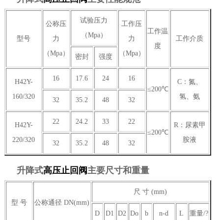
试验压力
公称压
工作压
工作温
（Mpa）
型号
力
力
工作介质
度
（Mpa）
（Mpa）
密封
强度
16
17.6
24
16
H42Y-
C：氮、
≤200℃
160/320
氢、氨
32
35.2
48
32
22
24.2
33
22
H42Y-
R：尿素甲
≤200℃
220/320
胺液
32
35.2
48
32
升降式
高压止回阀
主要尺寸和重量
尺 寸 (mm)
型 号
公称通径 DN(mm)
D
D1
D2
Do
b
n-d
L
重量/?