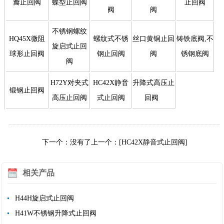
瓣止回阀
蝶型止回阀
止回阀
阀
阀
不锈钢螺纹
HQ45X微阻
螺纹式不锈
丝口黄铜止回
铸铁底阀,不
旋启式止回
球形止回阀
钢止回阀
阀
锈钢底阀
阀
H72Y对夹式
HC42X静音
升降式高压止
锻钢止回阀
高压止回阀
式止回阀
回阀
下一个：没有了
上一个：[HC42X静音式止回阀]
相关产品
H44H旋启式止回阀
H41W不锈钢升降式止回阀