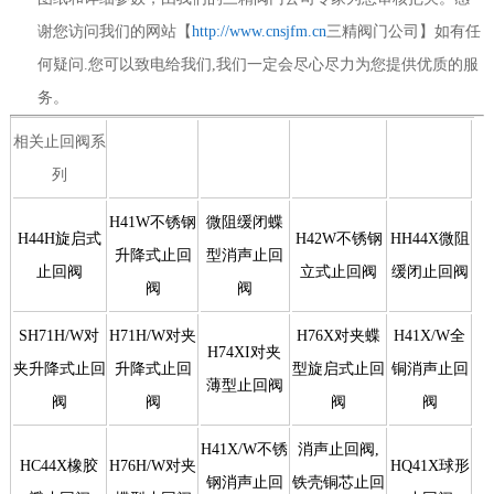
谢您访问我们的网站【
http://www.cnsjfm.cn
三精阀门公司】如有任
何疑问.您可以致电给我们,我们一定会尽心尽力为您提供优质的服
务。
相关止回阀系
列
H41W不锈钢
微阻缓闭蝶
H44H旋启式
H42W不锈钢
HH44X微阻
升降式止回
型消声止回
止回阀
立式止回阀
缓闭止回阀
阀
阀
SH71H/W对
H71H/W对夹
H76X对夹蝶
H41X/W全
H74XI对夹
夹升降式止回
升降式止回
型旋启式止回
铜消声止回
薄型止回阀
阀
阀
阀
阀
H41X/W不锈
消声止回阀,
HC44X橡胶
H76H/W对夹
HQ41X球形
钢消声止回
铁壳铜芯止回