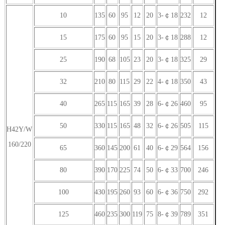
10
135
60
95
12
20
3-￠18
232
12
15
175
60
95
15
20
3-￠18
288
12
25
190
68
105
23
20
3-￠18
325
29
32
210
80
115
29
22
4-￠18
350
43
40
265
115
165
39
28
6-￠26
460
95
50
330
115
165
48
32
6-￠26
505
115
H42Y/W
160/220
65
360
145
200
61
40
6-￠29
564
156
80
390
170
225
74
50
6-￠33
700
246
100
430
195
260
93
60
6-￠36
750
292
125
460
235
300
119
75
8-￠39
789
351