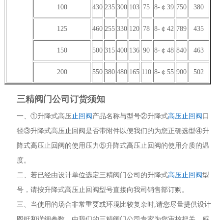
100
430
235
300
103
75
8-￠39
750
380
125
460
255
330
120
78
8-￠42
789
435
150
500
315
400
136
90
8-￠48
840
463
200
550
380
480
165
110
8-￠55
900
502
三精阀门公司订货须知
一、①升降式高压
止回阀
产品名称与型号②升降式
高压止回阀
口
径③升降式高压止回阀是否带附件以便我们的为您正确选型④升
降式高压止回阀的使用压力⑤升降式高压止回阀的使用介质的温
度。
二、若已经由设计单位选定三精阀门公司的升降式
高压止回阀
型
号，请按升降式高压止回阀型号直接向我司销售部订购。
三、当使用的场合非常重要或环境比较复杂时,请您尽量提供设计
图纸和详细参数，由我们的三精阀门公司专家为您审核把关。感