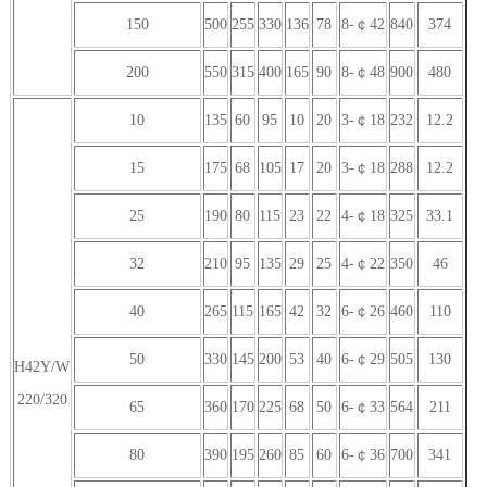
150
500
255
330
136
78
8-￠42
840
374
200
550
315
400
165
90
8-￠48
900
480
10
135
60
95
10
20
3-￠18
232
12.2
15
175
68
105
17
20
3-￠18
288
12.2
25
190
80
115
23
22
4-￠18
325
33.1
32
210
95
135
29
25
4-￠22
350
46
40
265
115
165
42
32
6-￠26
460
110
50
330
145
200
53
40
6-￠29
505
130
H42Y/W
220/320
65
360
170
225
68
50
6-￠33
564
211
80
390
195
260
85
60
6-￠36
700
341