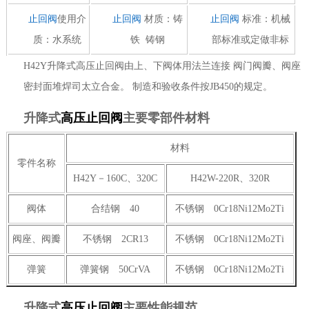
止回阀
使用介
止回阀
材质：铸
止回阀
标准：机械
质：水系统
铁 铸钢
部标准或定做非标
H42Y升降式高压止回阀由上、下阀体用法兰连接 阀门阀瓣、阀座
密封面堆焊司太立合金。 制造和验收条件按JB450的规定。
升降式
高压止回阀
主要零部件材料
材料
零件名称
H42Y－160C、320C
H42W-220R、320R
阀体
合结钢 40
不锈钢 0Cr18Ni12Mo2Ti
阀座、阀瓣
不锈钢 2CR13
不锈钢 0Cr18Ni12Mo2Ti
弹簧
弹簧钢 50CrVA
不锈钢 0Cr18Ni12Mo2Ti
升降式
高压止回阀
主要性能规范