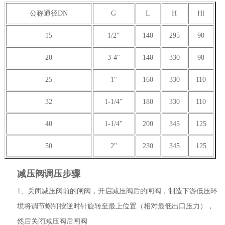
公称通径DN
G
L
H
Hl
15
1/2"
140
295
90
20
3-4"
140
330
98
25
1"
160
330
110
32
1-1/4"
180
330
110
40
1-1/4"
200
345
125
50
2"
230
345
125
减压阀调压步骤
1、关闭减压阀前的闸阀，开启减压阀后的闸阀，制造下游低压环
境将调节螺钉按逆时针旋转至最上位置（相对最低出口压力），
然后关闭减压阀后闸阀