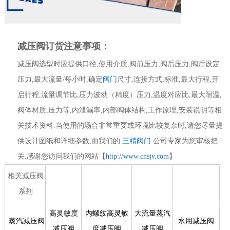
减压阀订货注意事项：
减压阀选型时应提供口径,使用介质,阀前压力,阀后压力,阀后设定
压力,最大流量/每小时,确定
阀门
尺寸,连接方式,标准,最大行程,开
启行程,流量调节比,压力波动（精度）压力,温度对应比,最大耐温,
阀体材质,压力等,内泄漏率,内部阀体结构,工作原理,安装说明等相
关技术资料.当使用的场合非常重要或环境比较复杂时,请您尽量提
供设计图纸和详细参数,由我们的
三精阀门
公司专家为您审核把
关.感谢您访问我们的网站【
http://www.cnsjv.com
】
相关减压阀
系列
高灵敏度
内螺纹高灵敏
大流量蒸汽
蒸汽减压阀
水用减压阀
减压阀
度减压阀
减压阀