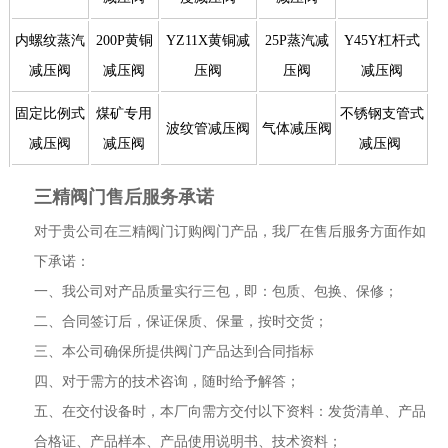
内螺纹蒸汽
200P黄铜
YZ11X黄铜减
25P蒸汽减
Y45Y杠杆式
减压阀
减压阀
压阀
压阀
减压阀
固定比例式
煤矿专用
不锈钢支管式
波纹管减压阀
气体减压阀
减压阀
减压阀
减压阀
三精阀门售后服务承诺
对于贵公司在三精阀门订购阀门产品，我厂在售后服务方面作如
下承诺：
一、我公司对产品质量实行三包，即：包质、包换、保修；
二、合同签订后，保证保质、保量，按时交货；
三、本公司确保所提供阀门产品达到合同指标
四、对于需方的技术咨询，随时给予解答；
五、在交付设备时，本厂向需方交付以下资料：发货清单、产品
合格证、产品样本、产品使用说明书、技术资料；