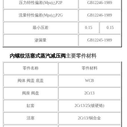
压力特性偏差(Mpa)△P2P
GB12246-1989
流量特性偏差(Mpa)△P2G
GB12246-1989
最小压差
0.15
0.15
渗漏量
GB12245-1989
内螺纹活塞式蒸汽减压阀
主要零件材料
零件名称
零件材料
阀体 阀盖 底盖
WCB
阀座 阀盘
2Cr13
缸套
2Cr13/25(镀硬铬)
活塞
2Cr13/铜合金