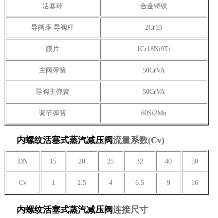
活塞环
合金铸铁
导阀座 导阀杆
2Cr13
膜片
1Cr18Ni9Ti
主阀弹簧
50CrVA
导阀主弹簧
50CrVA
调节弹簧
60Si2Mn
内螺纹活塞式蒸汽减压阀
流量系数(Cv)
DN
15
20
25
32
40
50
Cv
1
2.5
4
6.5
9
16
内螺纹活塞式蒸汽减压阀
连接尺寸